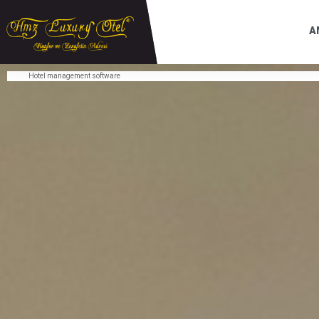
A
Hotel management software