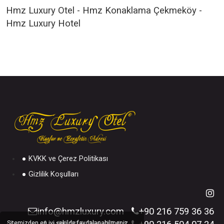
Hmz Luxury Otel - Hmz Konaklama Çekmeköy -
Hmz Luxury Hotel
KVKK ve Çerez Politikası
Gizlilik Koşulları
info@hmzluxury.com
+90 216 759 36 36
Sitemizden en iyi şekilde faydalanabilmeniz